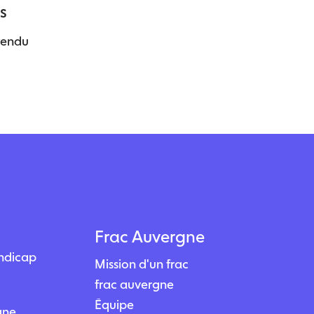
s
tendu
Frac Auvergne
andicap
Mission d'un frac
frac auvergne
Équipe
igne