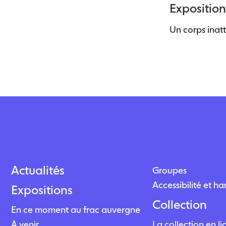
Exposition
Un corps inat
Actualités
Groupes
Accessibilité et h
Expositions
Collection
En ce moment au frac auvergne
À venir
La collection en l