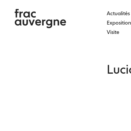
Skip
to
Actualités
the
Exposition
content
Visite
Luc