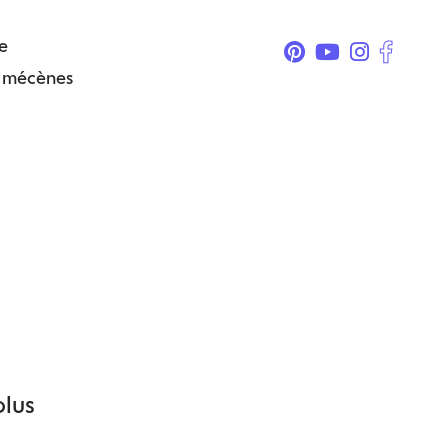
e
& mécènes
plus