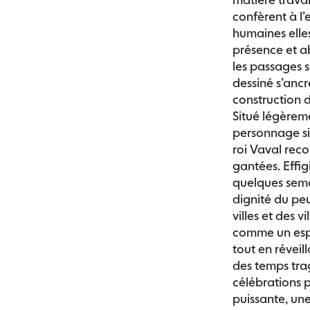
confèrent à l’
humaines elle
présence et ab
les passages 
dessiné s’anc
construction
Situé légèreme
personnage sing
roi Vaval reco
gantées. Effig
quelques sema
dignité du peu
villes et des v
comme un espa
tout en réveill
des temps tra
célébrations 
puissante, une