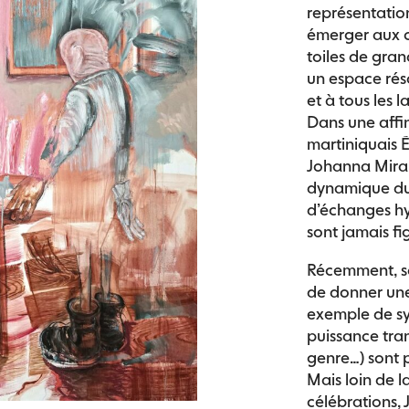
représentatio
émerger aux c
toiles de gra
un espace rés
et à tous les
Dans une affi
martiniquais 
Johanna Mirab
dynamique du 
d’échanges hy
sont jamais fi
Récemment, so
de donner une 
exemple de sy
puissance tran
genre…) sont
Mais loin de l
célébrations, 