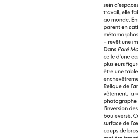
sein d’espace
travail, elle f
au monde. Entr
parent en cati
métamorphoses
– revêt une 
Dans
Paré Ma
celle d’une e
plusieurs fig
être une table
enchevêtremen
Relique de l’a
vêtement, la «
photographe C
l’inversion de
bouleversé. Ce
surface de l’œ
coups de bros
matière trava