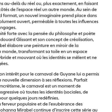
ns au-delà du réel ou, plus exactement, en faisant
ôtés de l’espace réel un autre monde. Au sein de
nd format, un nouvel imaginaire prend place dans
olument ouvert, perméable à toutes les influences
 langages.
nité forte avec la pensée du philosophe et poète
Édouard Glissant et son concept de créolisation,
el élabore une peinture en miroir de la
monde, transformant sa toile en un espace
bride et mouvant où les identités se mêlent et ne
gées.
n intérêt pour le carnaval de Guyane lui a permis
nouvelle dimension à ses réflexions. Parfait
ncrétisme, le carnaval est un moment de
sgressive où toutes les identités (sociales, de
 pour quelques jours redéfinies.
a ferveur populaire et de l’exubérance des
Johanna Mirabel continue d’inscrire cette série au