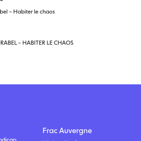
el – Habiter le chaos
ABEL – HABITER LE CHAOS
Frac Auvergne
andicap