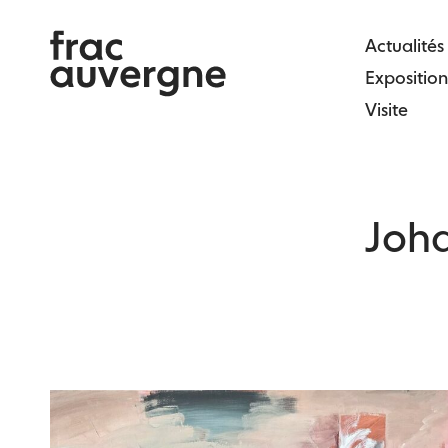
Skip
to
Actualités
the
Exposition
content
Visite
Joh