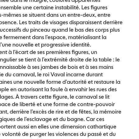
ensemble une certaine instabilité. Les figures
s-mêmes se situent dans un entre-deux, entre
sence. Les traits de visages disparaissent derrière
successifs du pinceau quand le bas des corps plus
re fermement dans l’espace, matérialisant la
 d’une nouvelle et progressive identité.
nt à l’écart de ses premières figures, un
ulier se tient à l’extrémité droite de la table : le
nnaissable à ses jambes de bois et à ses mains
ie du carnaval, le roi Vaval incarne durant
ines une nouvelle forme d’autorité et restaure la
ple en autorisant la foule à envahir les rues des
illages. À travers cette figure, le carnaval se lit
ce de liberté et une forme de contre-pouvoir
ant, derrière l’excès de rire et de fêtes, la mémoire
giques de l’esclavage et du bagne. Car ces
portent aussi en elles une dimension cathartique
 volonté de purger les violences du passé et du