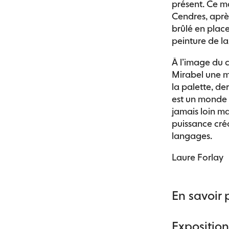
présent. Ce m
Cendres, après
brûlé en plac
peinture de la
À l’image du 
Mirabel une m
la palette, de
est un monde i
jamais loin ma
puissance créa
langages.
Laure Forlay
En savoir 
Exposition