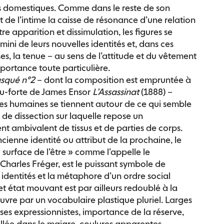
s domestiques. Comme dans le reste de son
ait de l’intime la caisse de résonance d’une relation
e apparition et dissimulation, les figures se
mini de leurs nouvelles identités et, dans ces
, la tenue – au sens de l’attitude et du vêtement
importance toute particulière.
squé n°2
– dont la composition est empruntée à
au-forte de James Ensor
L’Assassinat
(1888) –
ures humaines se tiennent autour de ce qui semble
 de dissection sur laquelle repose un
t ambivalent de tissus et de parties de corps.
ncienne identité ou attribut de la prochaine, le
 surface de l’être » comme l’appelle le
harles Fréger, est le puissant symbole de
s identités et la métaphore d’un ordre social
t état mouvant est par ailleurs redoublé à la
uvre par un vocabulaire plastique pluriel. Larges
ses expressionnistes, importance de la réserve,
illée dans le maigre, coulures apparentes