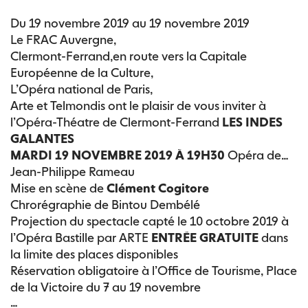
Du 19 novembre 2019 au 19 novembre 2019
Le FRAC Auvergne,
Clermont-Ferrand,en route vers la Capitale
Européenne de la Culture,
L’Opéra national de Paris,
Arte et Telmondis
ont le plaisir de vous inviter à
l’Opéra-Théatre de Clermont-Ferrand
LES INDES
GALANTES
MARDI 19 NOVEMBRE 2019 À 19H30
Opéra de
Jean-Philippe Rameau
Mise en scène de
Clément Cogitore
Chrorégraphie de Bintou Dembélé
Projection du spectacle capté le 10 octobre 2019 à
l’Opéra Bastille par ARTE
ENTRÉE GRATUITE
dans
la limite des places disponibles
Réservation obligatoire à l’Office de Tourisme, Place
de la Victoire du 7 au 19 novembre
…
Ouverture des portes à 19h, durée : 3h30 avec