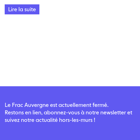
– C
artographiez une pièce de la maison
dans ses
Lire la suite
moindres détails à la manière de
Larissa Fassler
!
Ensuite, envoyez vos réalisations à l’adresse suivante
:
amandine.coudert@fracauvergne.com
Nous partagerons les plus belles réalisations sur
lamontagne.fr
à la fin des vacances.
Le Frac Auvergne est actuellement fermé.
Restons en lien, abonnez-vous à notre newsletter et
suivez notre actualité hors-les-murs !