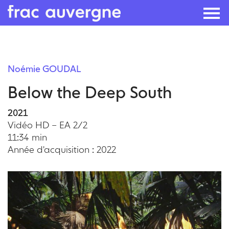
Skip
to
Noémie GOUDAL
the
Below the Deep South
content
2021
Vidéo HD – EA 2/2
11:34 min
Année d'acquisition : 2022