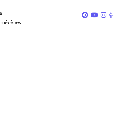
e
& mécènes