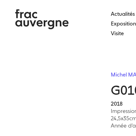
Skip
to
Actualités
the
Exposition
content
Visite
Michel M
G01
2018
Impression
24,5x35c
Année d'ac