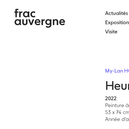
Skip
to
Actualités
the
Exposition
content
Visite
My-Lan 
Heu
2022
Peinture à
53 x 74 c
Année d'ac