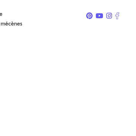
e
& mécènes