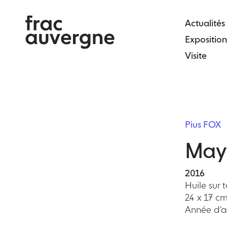
Skip
to
Actualités
the
Exposition
content
Visite
Pius FOX
May
2016
Huile sur t
24 x 17 c
Année d'ac