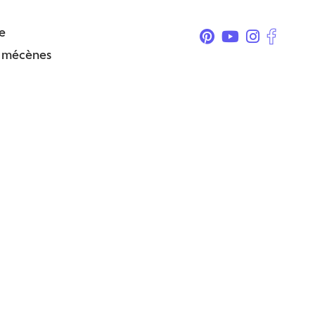
e
& mécènes