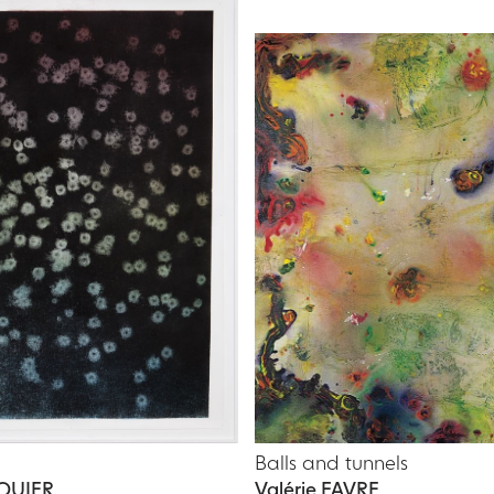
Balls and tunnels
QUIER
Valérie FAVRE