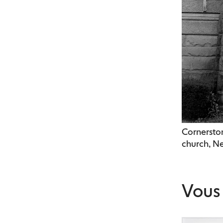
Cornersto
church, N
Vous 