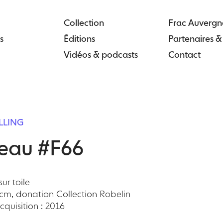
Collection
Frac Auvergn
s
Éditions
Partenaires 
Vidéos & podcasts
Contact
LLING
leau #F66
ur toile
 cm, donation Collection Robelin
quisition : 2016