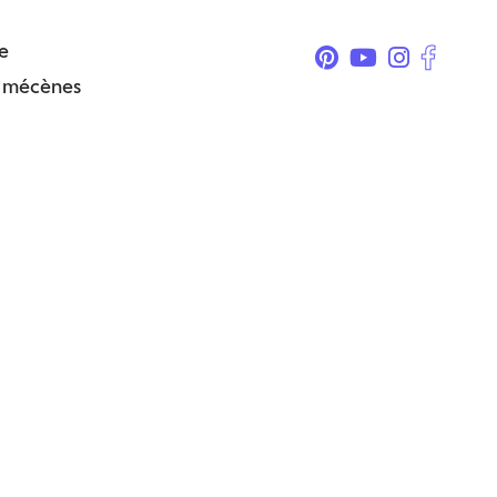
e
& mécènes