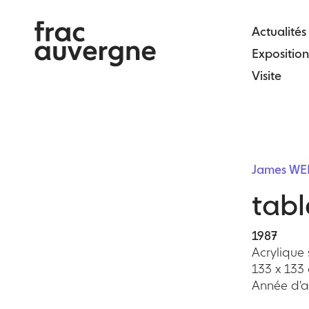
Skip
to
Actualités
the
Exposition
content
Visite
James WE
tab
1987
Acrylique s
133 x 133
Année d'ac