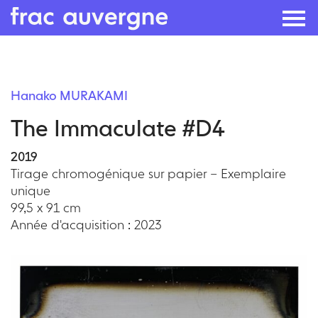
Skip
to
Hanako MURAKAMI
the
The Immaculate #D4
content
2019
Tirage chromogénique sur papier – Exemplaire
unique
99,5 x 91 cm
Année d'acquisition : 2023