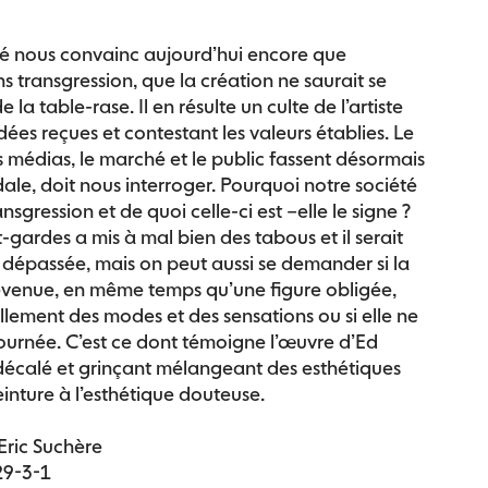
La
transgression
té nous convainc aujourd’hui encore que
en
s transgression, que la création ne saurait se
question
la table-rase. Il en résulte un culte de l’artiste
-
dées reçues et contestant les valeurs établies. Le
Ed
 les médias, le marché et le public fassent désormais
Paschke
ale, doit nous interroger. Pourquoi notre société
&
nsgression et de quoi celle-ci est –elle le signe ?
pratiques
t-gardes a mis à mal bien des tabous et il serait
contemporaines
se dépassée, mais on peut aussi se demander si la
devenue, en même temps qu’une figure obligée,
lement des modes et des sensations ou si elle ne
tournée. C’est ce dont témoigne l’œuvre d’Ed
f décalé et grinçant mélangeant des esthétiques
inture à l’esthétique douteuse.
Eric Suchère
29-3-1