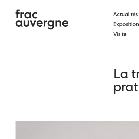
Skip
to
Actualités
the
Exposition
content
Visite
La t
prat