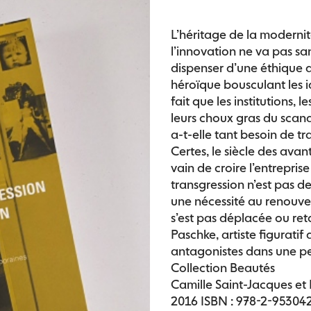
L’héritage de la moderni
l’innovation ne va pas san
dispenser d’une éthique de 
héroïque bousculant les i
fait que les institutions,
leurs choux gras du scand
a-t-elle tant besoin de tra
Certes, le siècle des avan
vain de croire l’entrepri
transgression n’est pas 
une nécessité au renouvel
s’est pas déplacée ou re
Paschke, artiste figurati
antagonistes dans une pe
Collection Beautés
Camille Saint-Jacques et 
2016 ISBN : 978-2-95304