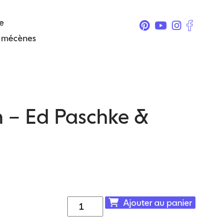
e
& mécènes
n – Ed Paschke &
quantité
Ajouter au panier
de