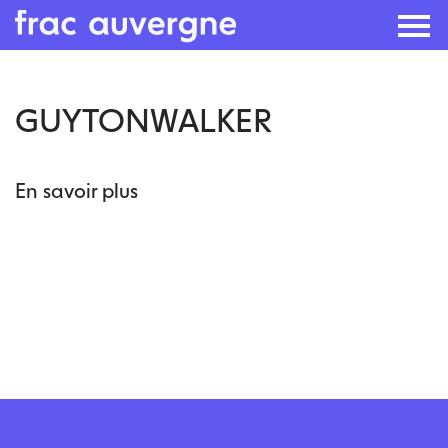
Skip
GUYTONWALKER
to
the
content
En savoir plus