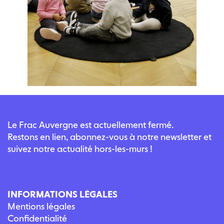
Le Frac Auvergne est actuellement fermé.
Restons en lien, abonnez-vous à notre newsletter et
suivez notre actualité hors-les-murs !
INFORMATIONS LÉGALES
Mentions légales
Confidentialité