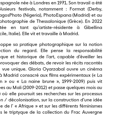
spagnole née à Londres en 1971. Son travail a été
lusieurs festivals, notamment : Format (Derby,
LagosPhoto (Nigeria), PhotoEspana (Madrid) et au
photographie de Thessalonique (Grèce). En 2022
itée en tant qu’artiste-résidente à Gibellina
le, Italie). Elle vit et travaille à Madrid.
eloppe sa pratique photographique sur la notion
ction du regard. Elle pense la responsabilité
ique et historique de l’art, capable d’éveiller les
rovoquer des débats, de revoir les récits racontés
e vue unique. Gloria Oyarzabal ouvre un cinéma
à Madrid consacré aux films expérimentaux (« La
 » ou « La naine brune », 1999-2009) puis vit
ées au Mali (2009-2012) et passe quelques mois au
 où elle poursuit ses recherches sur les processus
n / décolonisation, sur la construction d’une idée
 de l’ « Afrique » et sur les différents féminismes
ns le triptyque de la collection du Frac Auvergne