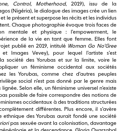
one, Control, Motherhood
, 2019), issu de la
gos (Nigéria), le dialogue des images crée un lien
et le présent et superpose les récits et les individus
tent
.
Chaque photographie évoque trois faces de
ion mentale et physique : l’empowerment, le
xpérience de la vie en tant que femme. Elles font
rojet publié en 2019, intitulé
Woman Go No’Gree
M et Images Vevey)
,
pour lequel l’artiste s’est
a société des Yorubas et sur la limite, voire le
pliquer un féminisme occidental aux sociétés
Chez les Yorubas, comme chez d’autres peuples
privilège social n’est pas donné par le genre mais
a lignée. Selon elle, un féminisme universel n’existe
t pas possible de faire correspondre des notions de
éminismes occidentaux à des traditions structurées
omplètement différentes. Plus encore, il s’avère
e ethnique des Yorubas aurait fondé une société
riori
pas sexuée avant la colonisation, davantage
 généalogie et la descendance. Gloria Oyarzabal