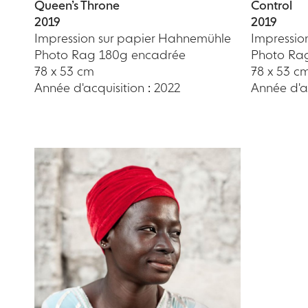
Queen’s Throne
Control
2019
2019
Impression sur papier Hahnemühle
Impressio
Photo Rag 180g encadrée
Photo Ra
78 x 53 cm
78 x 53 c
Année d'acquisition : 2022
Année d'ac