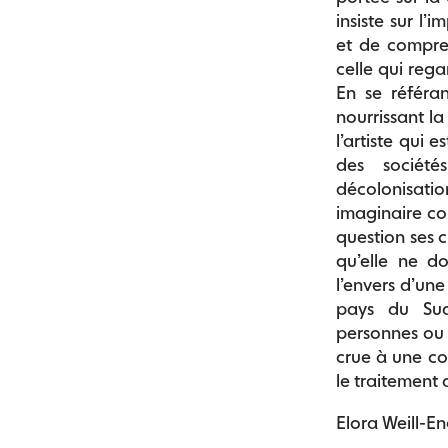
insiste sur l’
et de compren
celle qui rega
En se référa
nourrissant la
l’artiste qui 
des sociét
décolonisati
imaginaire co
question ses 
qu’elle ne d
l’envers d’une
pays du Sud,
personnes ou 
crue à une co
le traitement 
Elora Weill-E