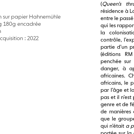
(
Queen’s thr
résidence à La
n sur papier Hahnemühle
entre le passé 
g 180g encadrée
qui les rappor
m
la colonisat
quisition : 2022
contrôle, l’e
partie d’un p
(éditions R
penchée sur l
danger, à ap
africaines. 
africains, le 
par l’âge et l
pas et il n’es
genre et de f
de manières c
que le group
qui n’était
a p
portée sur la