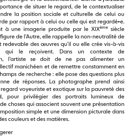
importance de situer le regard, de le contextualiser
dre la position sociale et culturelle de celui ou
rde par rapport à celui ou celle qui est regardé•e.
ème
nt à une imagerie produite par le XIX
siècle
 figure de l’Autre, elle rappelle la non-neutralité de
est redevable des œuvres qu’il ou elle crée vis-à-vis
és qui le reçoivent. Dans un contexte de
on, l’artiste se doit de ne pas alimenter un
llectif manichéen et de remettre constamment en
champs de recherche : elle pose des questions plus
onne de réponses. La photographe prend ainsi
 regard voyeuriste et exotique sur la pauvreté des
 pour privilégier des portraits lumineux de
de choses qui associent souvent une présentation
mposition simple et une dimension picturale dans
des couleurs et des matières.
ngerer