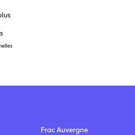
plus
s
nelles
Frac Auvergne