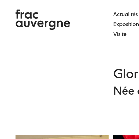
Skip
to
Actualités
the
Exposition
content
Visite
Glo
Née 