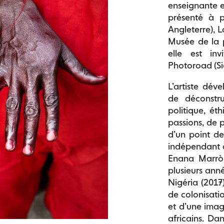
enseignante e
présenté à p
Angleterre), 
Musée de la 
elle est inv
Photoroad (Sici
L’artiste dév
de déconstru
politique, éth
passions, de p
d’un point d
indépendant 
Enana Marròn
plusieurs ann
Nigéria (2017)
de colonisatio
et d’une image
africains. Da