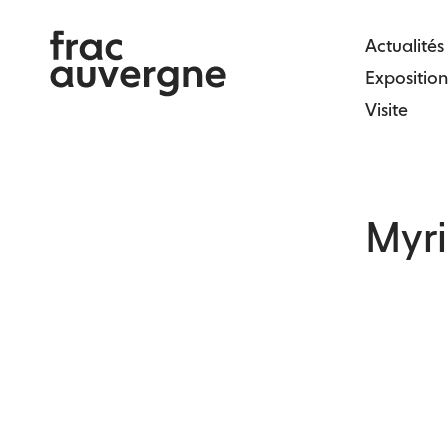
Skip
to
Actualités
the
Exposition
content
Visite
Myr