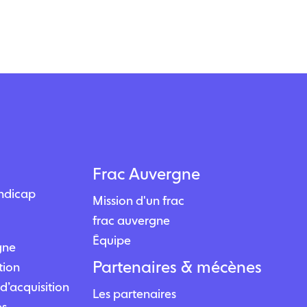
Frac Auvergne
andicap
Mission d'un frac
frac auvergne
Équipe
igne
Partenaires & mécènes
tion
d’acquisition
Les partenaires
es