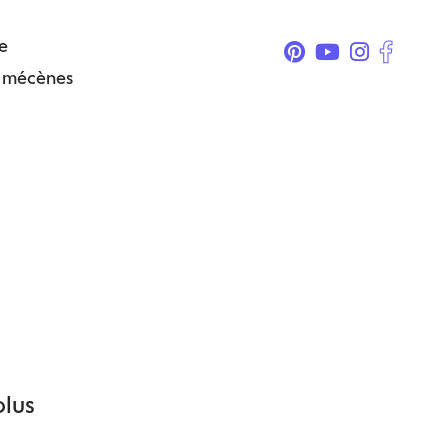
e
& mécènes
plus