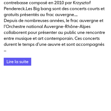
contrebasse composé en 2010 par Krzysztof
Pendereck.
Les Big bang sont des concerts courts et
gratuits présentés au frac auvergne.
Depuis de nombreuses années, le frac auvergne et
l’Orchestre national Auvergne-Rhône-Alpes
collaborent pour présenter au public une rencontre
entre musique et art contemporain. Ces concerts
durent le temps d’une œuvre et sont accompagnés
…
d’une courte présentation.
Pour en savoir plus sur la
programmation de l’Orchestre national Auvergne-
Lire la suite
Rhône-Alpes, c’est
ICI