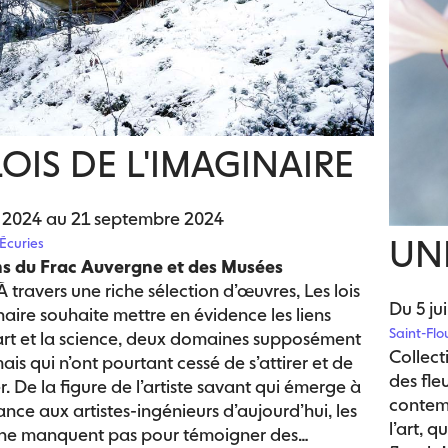
LOIS DE L'IMAGINAIRE
 2024 au 21 septembre 2024
UNE
 Écuries
ns du Frac Auvergne et des Musées
À travers une riche sélection d’œuvres, Les lois
Du 5 ju
naire souhaite mettre en évidence les liens
Saint-Flo
’art et la science, deux domaines supposément
Collect
is qui n’ont pourtant cessé de s’attirer et de
des fle
r. De la figure de l’artiste savant qui émerge à
contemp
ance aux artistes-ingénieurs d’aujourd’hui, les
l’art, 
ne manquent pas pour témoigner des