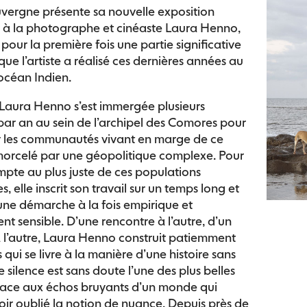
vergne présente sa nouvelle exposition
 à la photographe et cinéaste Laura Henno,
 pour la première fois une partie significative
que l’artiste a réalisé ces dernières années au
océan Indien.
Laura Henno s’est immergée plusieurs
ar an au sein de l’archipel des Comores pour
r les communautés vivant en marge de ce
 morcelé par une géopolitique complexe. Pour
pte au plus juste de ces populations
ées, elle inscrit son travail sur un temps long et
 une démarche à la fois empirique et
 sensible. D’une rencontre à l’autre, d’un
 à l’autre, Laura Henno construit patiemment
 qui se livre à la manière d’une histoire sans
e silence est sans doute l’une des plus belles
face aux échos bruyants d’un monde qui
ir oublié la notion de nuance. Depuis près de