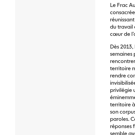
Le Frac Au
consacrée
réunissant
du travail 
cœur de l’
Dès 2013, 
semaines p
rencontre
territoire
rendre com
invisibilis
privilégie
éminemment
territoire
son corpus
paroles. C
réponses 
semble avo