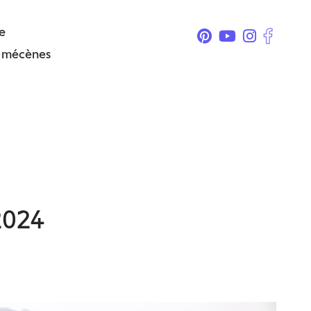
e
& mécènes
2024