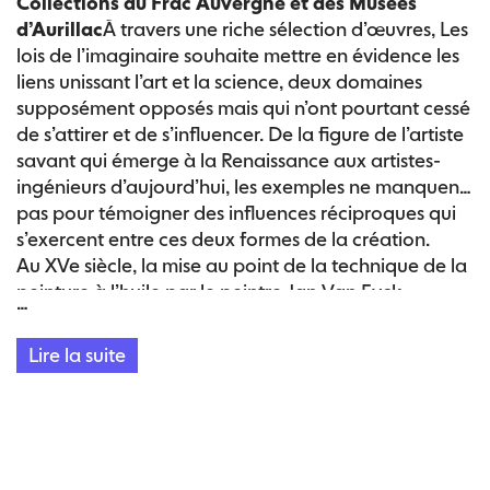
Collections du Frac Auvergne et des Musées
d’Aurillac
À travers une riche sélection d’œuvres, Les
lois de l’imaginaire souhaite mettre en évidence les
liens unissant l’art et la science, deux domaines
supposément opposés mais qui n’ont pourtant cessé
de s’attirer et de s’influencer. De la figure de l’artiste
savant qui émerge à la Renaissance aux artistes-
ingénieurs d’aujourd’hui, les exemples ne manquent
pas pour témoigner des influences réciproques qui
s’exercent entre ces deux formes de la création.
Au XVe siècle, la mise au point de la technique de la
peinture à l’huile par le peintre Jan Van Eyck
…
apporte aux compositions des effets de lumière, de
profondeur et de textures jusque-là inconnus. À la
Lire la suite
même époque, les progrès de l’optique dotent les
peintures d’un réalisme sans précédent grâce à
l’emploi de camera obscuras équipées de miroirs et
de lentilles optiques. Mais c’est sans conteste
l’invention de la photographie en 1827 par