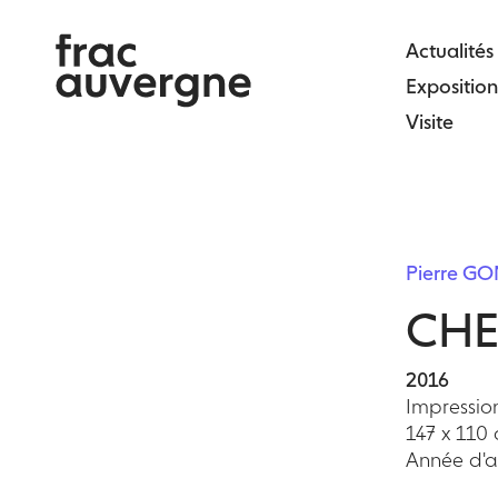
Skip
to
Actualités
the
Exposition
content
Visite
Pierre 
CHE
2016
Impression
147 x 110
Année d'ac