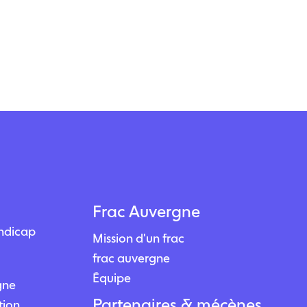
Frac Auvergne
andicap
Mission d'un frac
frac auvergne
Équipe
igne
Partenaires & mécènes
tion