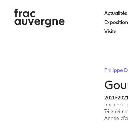
Skip
to
Actualités
the
Exposition
content
Visite
Philippe
Gour
2020-202
Impression
74 x 64 c
Année d'ac