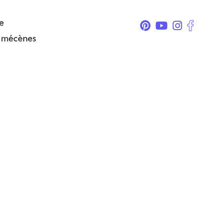
e
& mécènes