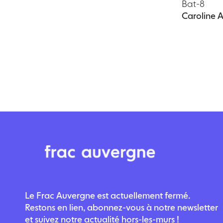
Bat-8
Caroline
Le Frac Auvergne est actuellement fermé.
Restons en lien, abonnez-vous à notre newsletter
et suivez notre actualité hors-les-murs !