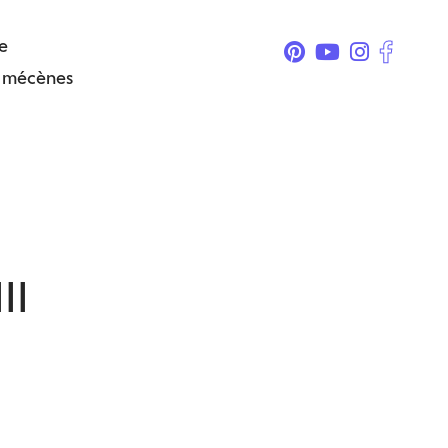
e
& mécènes
II