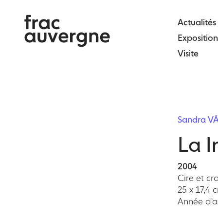
Skip
to
Actualités
the
Exposition
content
Visite
Sandra V
La I
2004
Cire et cr
25 x 17,4 
Année d'ac