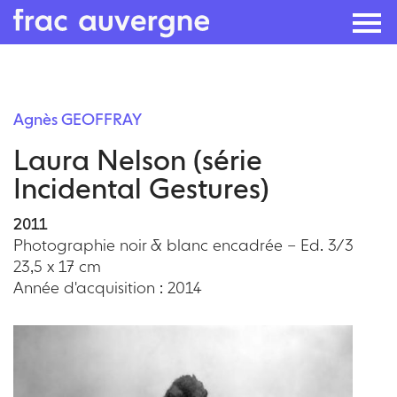
Skip
to
Agnès GEOFFRAY
the
Laura Nelson (série
content
Incidental Gestures)
2011
Photographie noir & blanc encadrée – Ed. 3/3
23,5 x 17 cm
Année d'acquisition : 2014