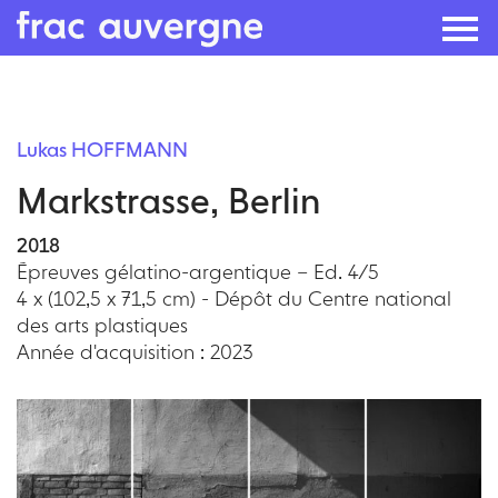
Skip
to
Lukas HOFFMANN
the
Markstrasse, Berlin
content
2018
Épreuves gélatino-argentique – Ed. 4/5
4 x (102,5 x 71,5 cm) - Dépôt du Centre national
des arts plastiques
Année d'acquisition : 2023