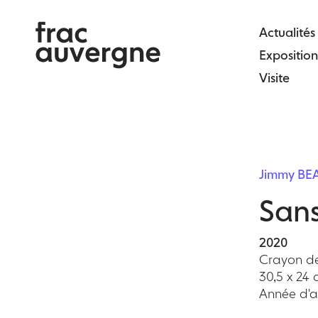
Skip
to
Actualités
the
Exposition
content
Visite
Jimmy B
Sans
2020
Crayon de
30,5 x 24
Année d'ac