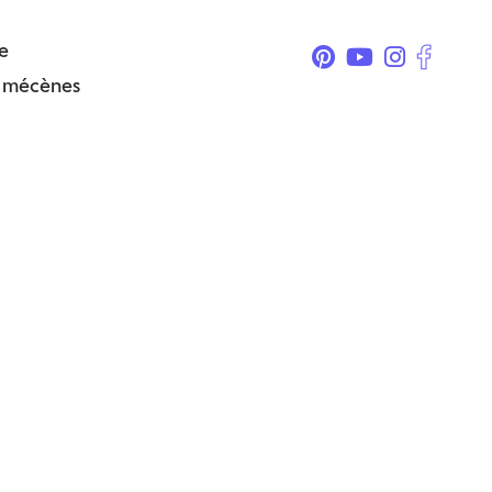
e
& mécènes