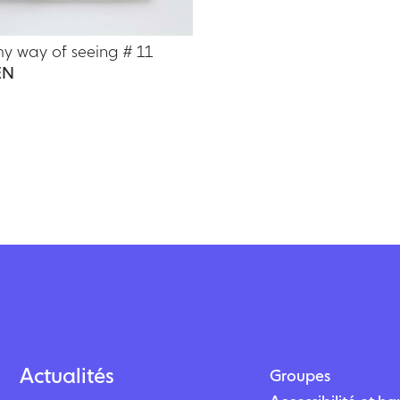
 way of seeing # 11
EN
Actualités
Groupes