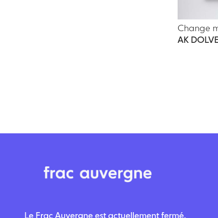
Change my
AK DOLV
Le Frac Auvergne est actuellement fermé.