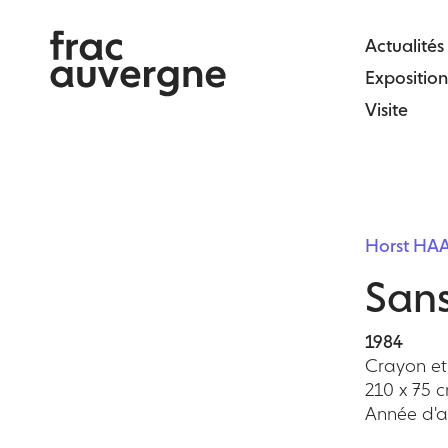
Skip
to
Actualités
the
Exposition
content
Visite
Horst HA
Sans
1984
Crayon et
210 x 75 
Année d'ac