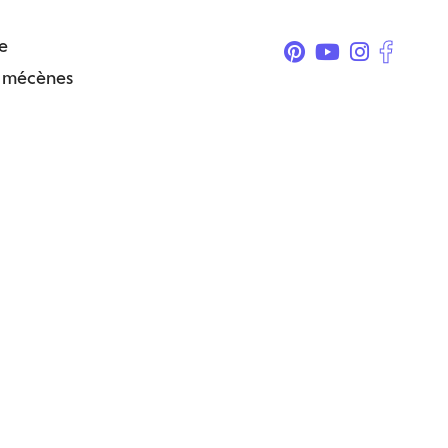
e
& mécènes