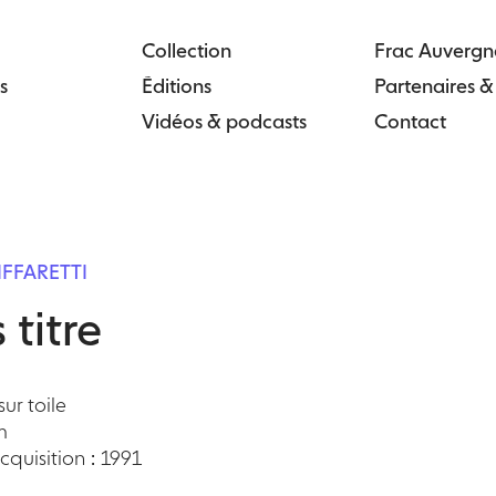
Collection
Frac Auvergn
s
Éditions
Partenaires 
Vidéos & podcasts
Contact
IFFARETTI
 titre
ur toile
m
quisition : 1991