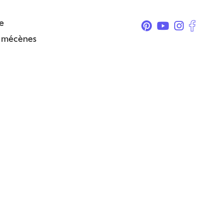
e
& mécènes