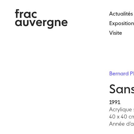
Skip
to
Actualités
the
Exposition
content
Visite
Bernard P
Sans
1991
Acrylique s
40 x 40 c
Année d'ac