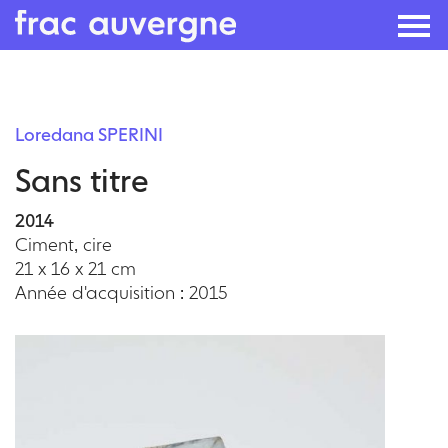
Skip
to
Loredana SPERINI
the
Sans titre
content
2014
Ciment, cire
21 x 16 x 21 cm
Année d'acquisition : 2015