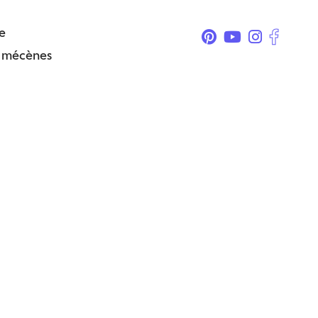
e
& mécènes