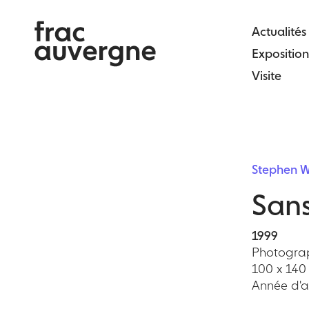
Skip
to
Actualités
the
Exposition
content
Visite
Stephen W
Sans
1999
Photograp
100 x 140
Année d'ac