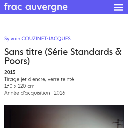
Skip
to
Sylvain COUZINET-JACQUES
the
Sans titre (Série Standards &
content
Poors)
2013
Tirage jet d’encre, verre teinté
170 x 120 cm
Année d'acquisition : 2016