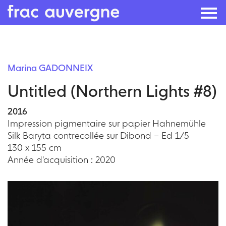
Skip
to
Marina GADONNEIX
the
Untitled (Northern Lights #8)
content
2016
Impression pigmentaire sur papier Hahnemühle
Silk Baryta contrecollée sur Dibond – Ed 1/5
130 x 155 cm
Année d'acquisition : 2020