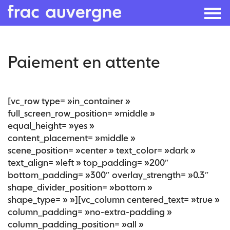
Skip
Paiement en attente
to
the
content
[vc_row type= »in_container »
full_screen_row_position= »middle »
equal_height= »yes »
content_placement= »middle »
scene_position= »center » text_color= »dark »
text_align= »left » top_padding= »200″
bottom_padding= »300″ overlay_strength= »0.3″
shape_divider_position= »bottom »
shape_type= » »][vc_column centered_text= »true »
column_padding= »no-extra-padding »
column_padding_position= »all »