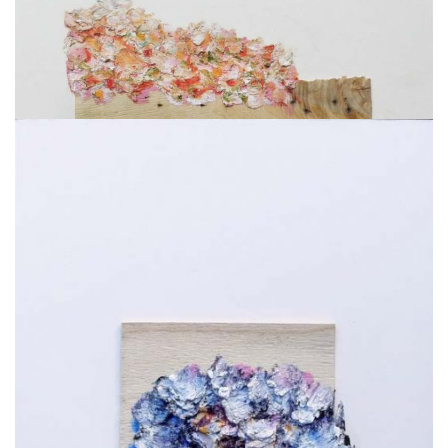
Fragile Wind
2012
Bâtons d'huile, pastels gras, acrylique sur balsa
(ou bois de cagette) collé sur carton bois.
20 x 30 cm
Année d'acquisition : 2014