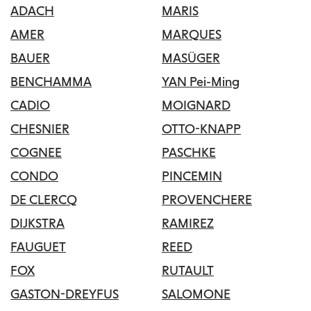
ADACH
MARIS
AMER
MARQUES
BAUER
MASÜGER
BENCHAMMA
YAN Pei-Ming
CADIO
MOIGNARD
CHESNIER
OTTO-KNAPP
COGNEE
PASCHKE
CONDO
PINCEMIN
DE CLERCQ
PROVENCHERE
DIJKSTRA
RAMIREZ
FAUGUET
REED
FOX
RUTAULT
GASTON-DREYFUS
SALOMONE