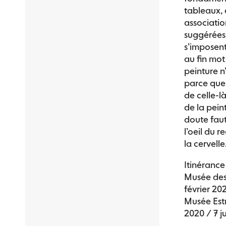
tableaux, 
associatio
suggérées
s’imposen
au fin mot
peinture n
parce que 
de celle-là
de la pein
doute faut
l’oeil du 
la cervelle
Itinérance
Musée des
février 20
Musée Est
2020 / 7 j