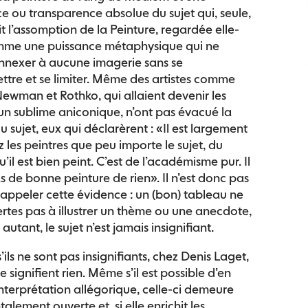
ce ou transparence absolue du sujet qui, seule,
t l’assomption de la Peinture, regardée elle-
e une puissance métaphysique qui ne
annexer à aucune imagerie sans se
tre et se limiter. Même des artistes comme
Newman et Rothko, qui allaient devenir les
un sublime aniconique, n’ont pas évacué la
u sujet, eux qui déclarèrent : «Il est largement
 les peintres que peu importe le sujet, du
il est bien peint. C’est de l’académisme pur. Il
as de bonne peinture de rien». Il n’est donc pas
 rappeler cette évidence : un (bon) tableau ne
certes pas à illustrer un thème ou une anecdote,
autant, le sujet n’est jamais insignifiant.
’ils ne sont pas insignifiants, chez Denis Laget,
ne signifient rien. Même s’il est possible d’en
interprétation allégorique, celle-ci demeure
lement ouverte et, si elle enrichit les