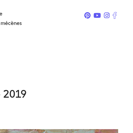
e
& mécènes
e 2019