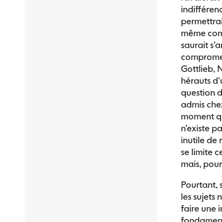
indifféren
permettrai
même comm
saurait s’
compromet
Gottlieb, 
hérauts d’
question d
admis chez
moment qu’
n’existe p
inutile de
se limite 
mais, pour 
Pourtant, s
les sujets 
faire une 
fondamenta