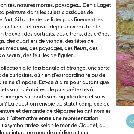
 vanités, natures mortes, paysages… Denis Laget
sa peinture dans les sujets classiques de
e l’art. Si l’on tente de lister plus finement les
 ponctuent cet œuvre depuis environ trente-
n trouve : des portraits, des citrons, des crânes,
s, des quartiers de viande, des têtes de
s méduses, des paysages, des fleurs, des
 oiseaux, des feuilles de figuier…
collection à la fois banale et étrange, une sorte
 de curiosités, où rien d’extraordinaire ou de
ire ne s’impose. Est-ce à dire pour autant que
ujets sont aléatoires, de purs prétextes à
es images-supports sans signification et sans
oi ? La question renvoie au statut complexe du
einture et demande de dépasser les antinomies
 soit l’alternative entre une représentation
 «symbolarde», selon le mot de Claudel, qui
 la peinture au rang de médium et une