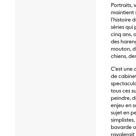
Portraits,
maintient 
l’histoire d
séries qui
cinq ans, o
des hareng
mouton, de
chiens, des
C’est une 
de cabinet
spectacula
tous ces s
peindre, d
enjeu en s
sujet en p
simplistes,
bavarde ou
ravalerait