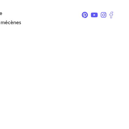
e
& mécènes