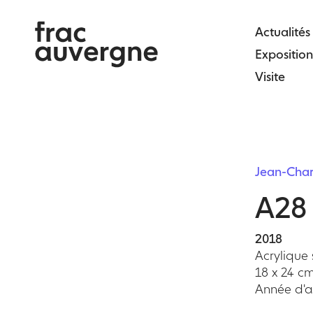
Skip
to
Actualités
the
Exposition
content
Visite
Jean-Cha
A28
2018
Acrylique
18 x 24 cm
Année d'ac