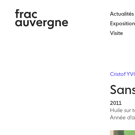
Skip
to
Actualités
the
Exposition
content
Visite
Cristof Y
Sans
2011
Huile sur 
Année d'ac