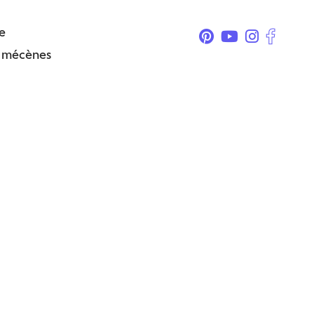
e
& mécènes