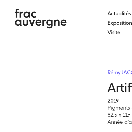
Skip
to
Actualités
the
Exposition
content
Visite
Rémy JAC
Arti
2019
Pigments e
82,5 x 117
Année d'ac