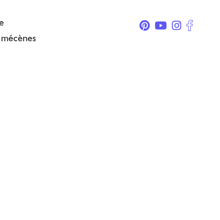
e
& mécènes