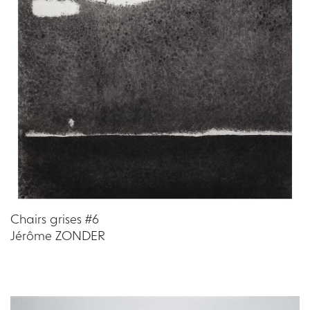
Chairs grises #6
Jérôme ZONDER