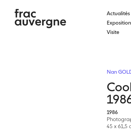
Skip
to
Actualités
the
Exposition
content
Visite
Nan GOL
Cook
198
1986
Photograp
45 x 61,5 