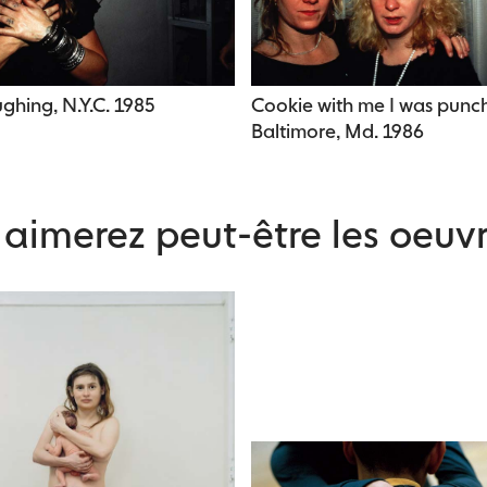
ghing, N.Y.C. 1985
Cookie with me I was punc
Baltimore, Md. 1986
aimerez peut-être les oeuvr