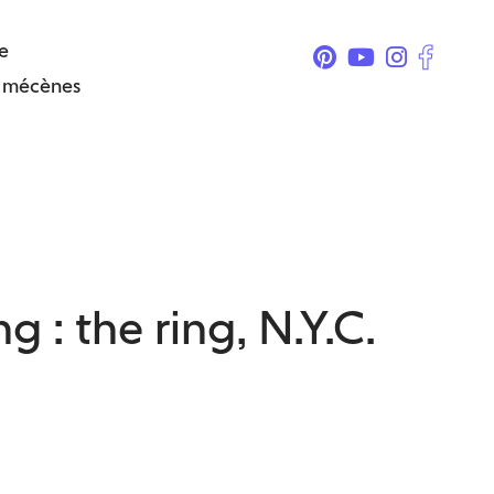
e
& mécènes
 : the ring, N.Y.C.