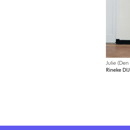
Julie (De
Rineke DI