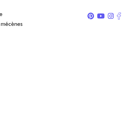
e
& mécènes