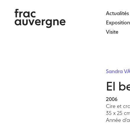
Skip
to
Actualités
the
Exposition
content
Visite
Sandra V
El b
2006
Cire et cr
35 x 25 c
Année d'ac