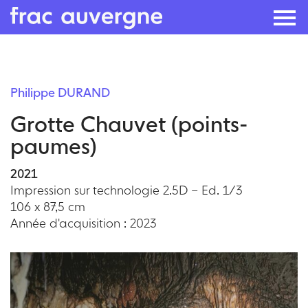
Skip
to
Philippe DURAND
the
Grotte Chauvet (points-
content
paumes)
2021
Impression sur technologie 2.5D – Ed. 1/3
106 x 87,5 cm
Année d'acquisition : 2023