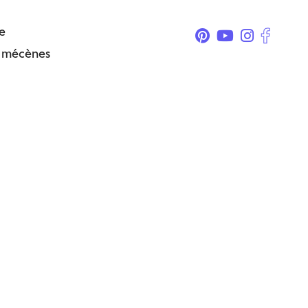
e
& mécènes