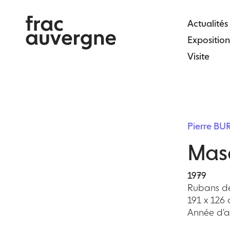
Skip
to
Actualités
the
Exposition
content
Visite
Pierre B
Mas
1979
Rubans de
191 x 126
Année d'ac