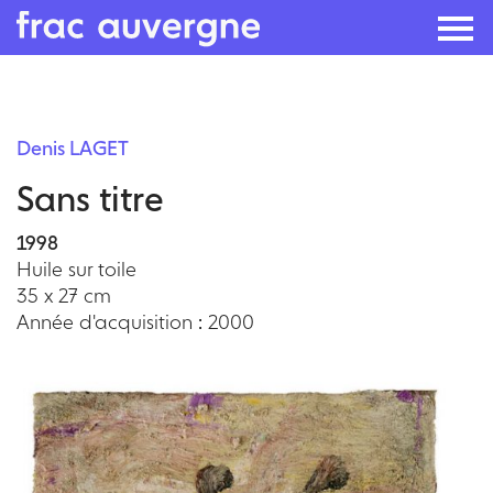
Skip
to
Denis LAGET
the
Sans titre
content
1998
Huile sur toile
35 x 27 cm
Année d'acquisition : 2000