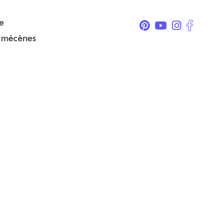
e
& mécènes