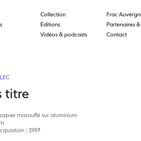
Collection
Frac Auvergn
s
Éditions
Partenaires 
Vidéos & podcasts
Contact
LLEC
 titre
 papier marouflé sur aluminium
cm
quisition : 1997