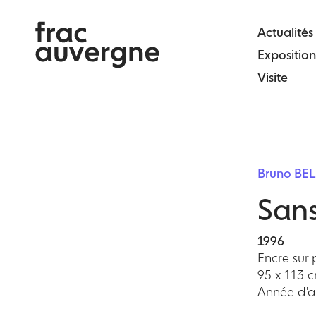
Skip
to
Actualités
the
Exposition
content
Visite
Bruno BE
Sans
1996
Encre sur
95 x 113 
Année d'ac