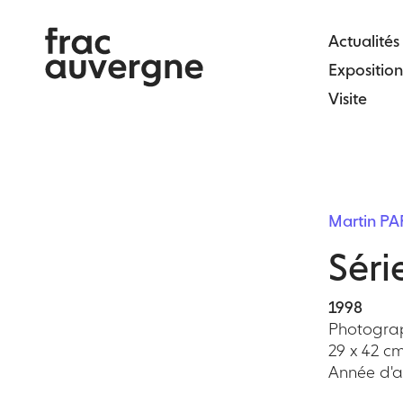
Skip
to
Actualités
the
Exposition
content
Visite
Martin PA
Sér
1998
Photogra
29 x 42 cm
Année d'ac