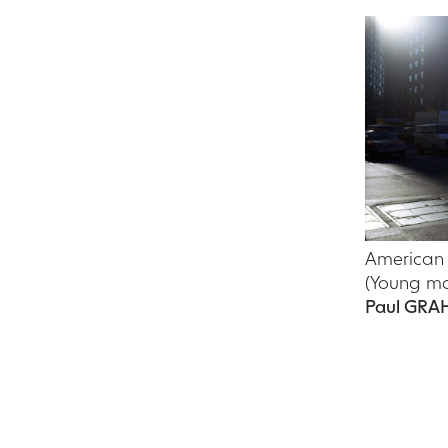
American 
(Young m
Paul GR