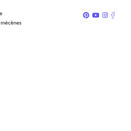
e
& mécènes