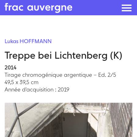
Skip
to
Lukas HOFFMANN
the
Treppe bei Lichtenberg (K)
content
2014
Tirage chromogénique argentique – Ed. 2/5
49,5 x 39,5 cm
Année d'acquisition : 2019