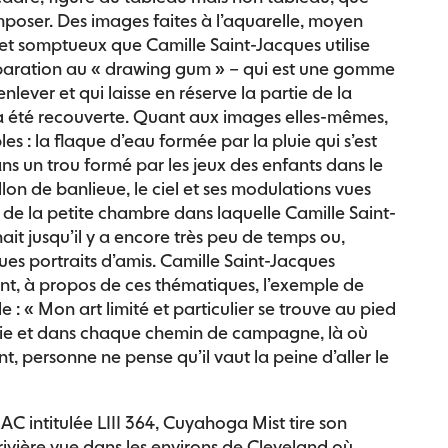
mposer. Des images faites à l’aquarelle, moyen
 et somptueux que Camille Saint-Jacques utilise
paration au « drawing gum » – qui est une gomme
enlever et qui laisse en réserve la partie de la
n a été recouverte. Quant aux images elles-mêmes,
les : la flaque d’eau formée par la pluie qui s’est
s un trou formé par les jeux des enfants dans le
llon de banlieue, le ciel et ses modulations vues
 de la petite chambre dans laquelle Camille Saint-
it jusqu’il y a encore très peu de temps ou,
ues portraits d’amis. Camille Saint-Jacques
t, à propos de ces thématiques, l’exemple de
 : « Mon art limité et particulier se trouve au pied
ie et dans chaque chemin de campagne, là où
, personne ne pense qu’il vaut la peine d’aller le
C intitulée LIII 364, Cuyahoga Mist tire son
rivière vue dans les environs de Cleveland où