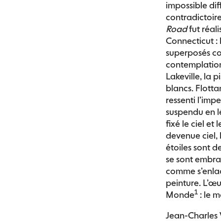
impossible di
contradictoir
Road
fut réal
Connecticut : l
superposés c
contemplation
Lakeville, la 
blancs. Flottan
ressenti l’imp
suspendu en lé
fixé le ciel et 
devenue ciel, 
étoiles sont d
se sont embras
comme s’enlace
peinture. L’œ
1
Monde
: le 
Jean-Charles