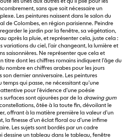
oute les unes aux autres et qu’il plie pour les
ncombrement, sans que soit nécessaire un
lexe. Les peintures naissent dans le salon du
ial de Colombes, en région parisienne. Peindre
 regarder le jardin par la fenêtre, sa végétation,
au après la pluie, et représenter cela, juste cela :
s variations du ciel, l’air changeant, la lumière et
ns saisonnières. Ne représenter que cela et
titre dont les chiffres romains indiquent l’âge du
 du nombre en chiffres arabes pour les jours
 son dernier anniversaire. Les peintures
 temps qui passe, ne nécessitant qu’une
attentive pour l’évidence d’une poésie
s surfaces sont ajourées par de la
drawing gum
onstellations, ôtée à la toute fin, dévoilant le
r, offrant à la matière première la valeur d’un
nt, la finesse d’un éclat floral ou d’une infime
laire. Les sujets sont bordés par un cadre
i dessine un tableau dans le tableau, fenêtre