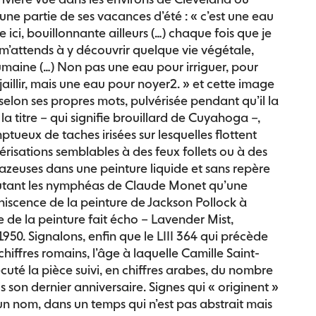
e une partie de ses vacances d’été : « c’est une eau
e ici, bouillonnante ailleurs (…) chaque fois que je
 m’attends à y découvrir quelque vie végétale,
maine (…) Non pas une eau pour irriguer, pour
jaillir, mais une eau pour noyer2. » et cette image
s selon ses propres mots, pulvérisée pendant qu’il la
 la titre – qui signifie brouillard de Cuyahoga –,
ptueux de taches irisées sur lesquelles flottent
risations semblables à des feux follets ou à des
zeuses dans une peinture liquide et sans repère
utant les nymphéas de Claude Monet qu’une
niscence de la peinture de Jackson Pollock à
tre de la peinture fait écho – Lavender Mist,
50. Signalons, enfin que le LIII 364 qui précède
n chiffres romains, l’âge à laquelle Camille Saint-
uté la pièce suivi, en chiffres arabes, du nombre
s son dernier anniversaire. Signes qui « originent »
un nom, dans un temps qui n’est pas abstrait mais