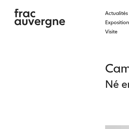
Skip
to
Actualités
the
Exposition
content
Visite
Cam
Né en