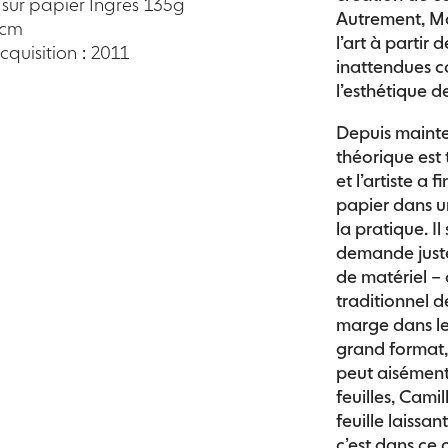
 sur papier Ingres 135g
Autrement, Ma
 cm
l’art à partir
quisition : 2011
inattendues c
l’esthétique d
Depuis mainten
théorique est 
et l’artiste a 
papier dans u
la pratique. Il
demande juste
de matériel –
traditionnel de
marge dans le 
grand format, 
peut aisément 
feuilles, Cami
feuille laissa
c’est dans ce