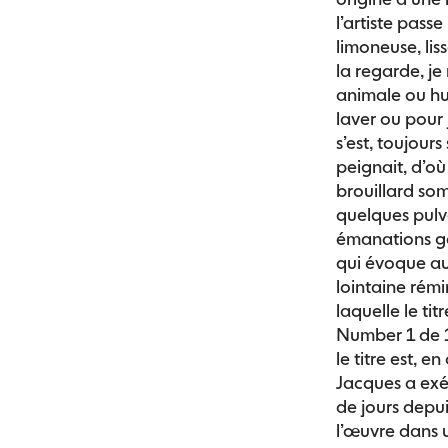
l’artiste pass
limoneuse, liss
la regarde, je
animale ou hu
laver ou pour 
s’est, toujour
peignait, d’où
brouillard som
quelques pulvé
émanations ga
qui évoque a
lointaine rémi
laquelle le ti
Number 1 de 19
le titre est, e
Jacques a exéc
de jours depui
l’œuvre dans 