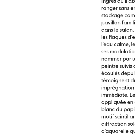
Ingres qu’il ab
ranger sans e
stockage comp
pavillon famil
dans le salon,
les flaques d’e
l’eau calme, le
ses modulatio
nommer par un 
peintre suivis
écoulés depuis
témoignent du
imprégnation 
immédiate. Le
appliquée en c
blanc du papie
motif scintilla
diffraction so
d’aquarelle qu