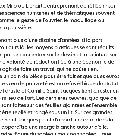
x Milo ou Lienart… entreprenant de réfléchir sur
 des sciences humaines et de thématiques souvent
omme le geste de l’ouvrier, le maquillage ou
e la poussière.
ant plus d’une dizaine d’années, si la part
toujours là, les moyens plastiques se sont réduits
fini par se concentrer sur le dessin et la peinture sur
ne volonté de réduction liée à une économie de
 s’agit de faire un travail qui ne coûte rien,
 un coin de pièce pour être fait et quelques euros
 ce vœu de pauvreté est un refus éthique du statut
 l’artiste et Camille Saint-Jacques tient à rester en
milieu de l’art. Les dernières œuvres, quoique de
sont faites sur des feuilles ajointées et l’ensemble
être replié et rangé sous un lit. Sur ces grandes
lle Saint-Jacques peint d’abord un cadre dans la
nt apparaître une marge blanche autour d’elle,
 cadre, figure du tableau mais non tableau, que