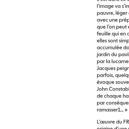
l’image va s’i
pauvre, léger
avec une pré
que l’on peut 
feuille qui e
elles sont simp
accumulée dan
jardin du pavi
par la lucarne
Jacques peigna
parfois, quelq
évoque souven
John Constable
de chaque ha
par conséquent
ramasser1… »
L’œuvre du FRA
origine d’une 