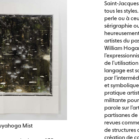
Saint-Jacques 
tous les style
perle ou à ceu
sérigraphie ou
heureusement
artistes du p
William Hogar
l’expressionn
de l’utilisati
langage est s
par l’intermé
et symbolique
pratique artis
militante pou
parole sur l’a
partisanes de 
revues comme 
Cuyahoga Mist
de structures 
création de c