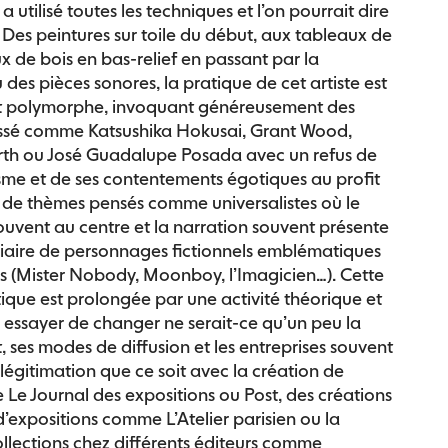
a utilisé toutes les techniques et l’on pourrait dire
s. Des peintures sur toile du début, aux tableaux de
x de bois en bas-relief en passant par la
 des pièces sonores, la pratique de cet artiste est
 polymorphe, invoquant généreusement des
assé comme Katsushika Hokusai, Grant Wood,
th ou José Guadalupe Posada avec un refus de
isme et de ses contentements égotiques au profit
on de thèmes pensés comme universalistes où le
ouvent au centre et la narration souvent présente
diaire de personnages fictionnels emblématiques
s (Mister Nobody, Moonboy, l’Imagicien…). Cette
tique est prolongée par une activité théorique et
r essayer de changer ne serait-ce qu’un peu la
rt, ses modes de diffusion et les entreprises souvent
légitimation que ce soit avec la création de
Le Journal des expositions ou Post, des créations
d’expositions comme L’Atelier parisien ou la
ollections chez différents éditeurs comme