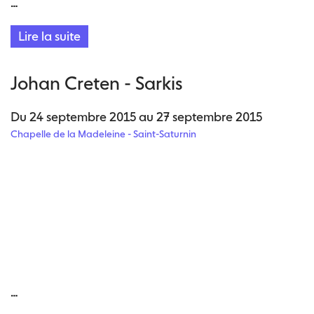
…
occidentale. Tout retentit dans le portrait, les
conflits, les doutes…
Lire la suite
Johan Creten - Sarkis
Du 24 septembre 2015 au 27 septembre 2015
Chapelle de la Madeleine - Saint-Saturnin
…