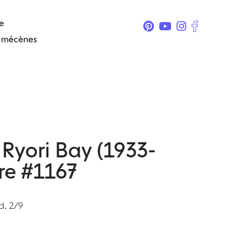
e
& mécènes
 Ryori Bay (1933-
re #1167
d. 2/9