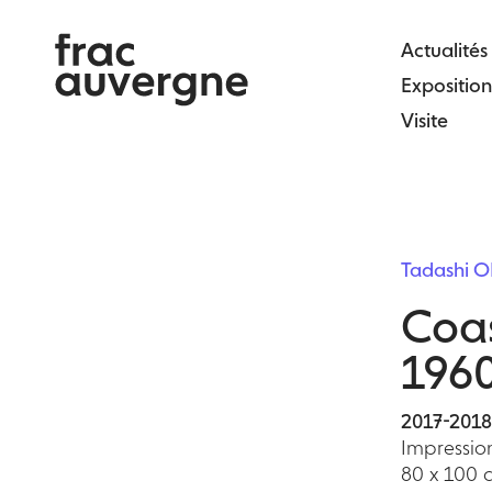
Skip
to
Actualités
the
Exposition
content
Visite
Tadashi 
Coas
1960
2017-2018
Impressio
80 x 100 