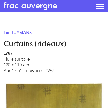
Skip
to
Luc TUYMANS
the
Curtains (rideaux)
content
1987
Huile sur toile
120 x 110 cm
Année d'acquisition : 1993