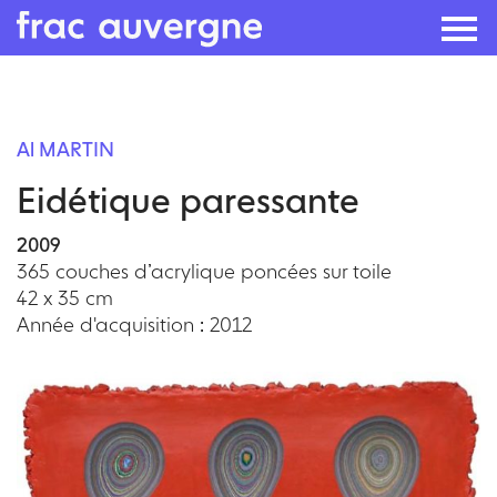
Skip
to
Al MARTIN
the
Eidétique paressante
content
2009
365 couches d’acrylique poncées sur toile
42 x 35 cm
Année d'acquisition : 2012